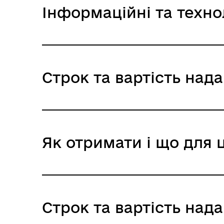
Інформаційні та техно
01844
Строк та вартість над
Звичайне надання
Як отримати і що для 
Адміністративний збір: Безоплатне нада
Строк надання: 1 день
Де отримати
Строк та вартість над
Виконавчі органи сільських, селищних, 