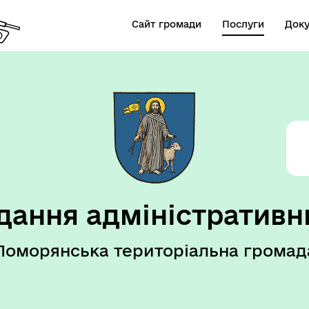
Сайт громади
Послуги
Док
дання адміністративн
Поморянська територіальна громад