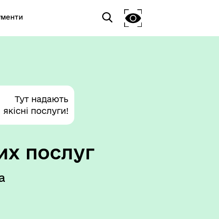
ументи
Тут надають
якісні послуги!
их послуг
а