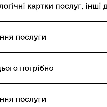
логічні картки послуг, інші
ання послуги
цього потрібно
ння / 0 UAH /
ання послуги
міських рад