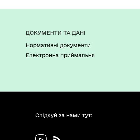
липня 2025 р. № 793 "Деякі питання
гірських населених пунктів в Україні”,
иторіального органу Пенсійного фонду
ДОКУМЕНТИ ТА ДАНІ
Нормативні документи
Електронна приймальня
Слідкуй за нами тут: