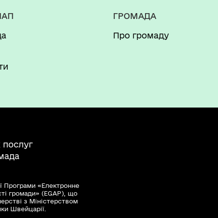
НАП
ГРОМАДА
да
Про громаду
и
ти
 послуг
мада
ї Програми «Електронне
сті громади» (EGAP), що
нерстві з Міністерством
мки Швейцарії.