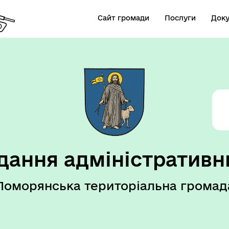
Сайт громади
Послуги
Док
дання адміністративн
Поморянська територіальна громад