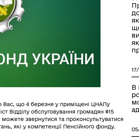
П
до
як
що
ви
як
п
17
В
р
м
 Вас, що 4 березня у приміщені ЦНАПу
ад
іст Відділу обслуговування громадян #15
и можете звернутися та проконсультуватися
тань, які у компетенції Пенсійного фонду.
05