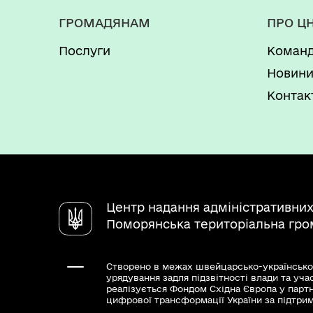
ГРОМАДЯНАМ
ПРО Ц
Послуги
Коман
Новин
Контак
Центр надання адміністративних
Поморянська територіальна гро
Створено в межах швейцарсько-українсько
урядування задля підзвітності влади та уча
реалізується Фондом Східна Європа у парт
цифрової трансформації України за підтри