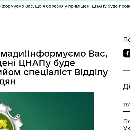
нформуємо Вас, що 4 березня у приміщені ЦНАПу буде провод
П
омади!Інформуємо Вас,
щені ЦНАПу буде
йом спеціаліст Відділу
адян
Д
17
По
Ук