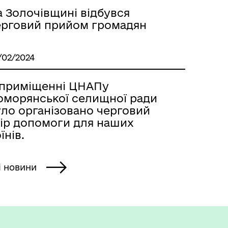
а Золочівщині відбувся
ерговий прийом громадян
/02/2024
 приміщенні ЦНАПу
оморянської селищної ради
уло організовано черговий
бір допомоги для наших
їнів.
і новини