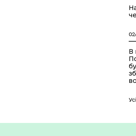
Н
ч
02
В
П
б
з
во
Ус