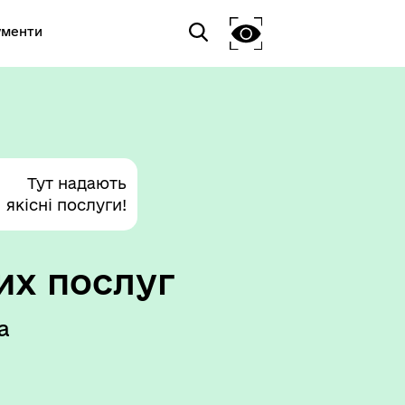
ументи
Тут надають
якісні послуги!
их послуг
а