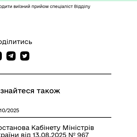
ити виїзний прийом спеціаліст Відділу
оділитись
ізнайтеся також
/10/2025
станова Кабінету Міністрів
раїни від 13.08.2025 № 967